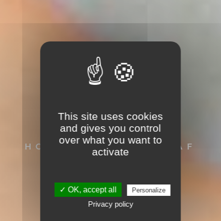
This site uses cookies
SVEN HAACK
and gives you control
EUER
over what you want to
HOCHZEITSFOTOGRAF
activate
FÜR BESONDERE
HOCHZEITEN IN
WINTERTHUR
✓ OK, accept all
Personalize
Privacy policy